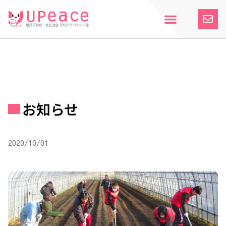
内
容
を
ス
ホーム
Upeaceとは
活動紹介
参加案内
寄付のお願い
お知らせ
キ
ッ
プ
お知らせ
2020/10/01