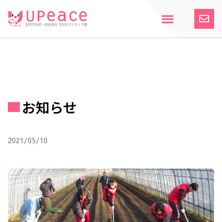
内
容
を
ス
ホーム
Upeaceとは
活動紹介
参加案内
寄付のお願い
お知らせ
キ
ッ
プ
お知らせ
2021/05/10