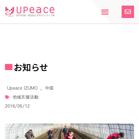
内
容
を
ス
ホーム
Upeaceとは
活動紹介
参加案内
寄付のお願い
お知らせ
キ
ッ
プ
お知らせ
Upeace IZUMO
,
中国
地域支援活動
2018/06/12