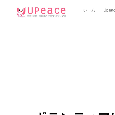
内
容
ホーム
Upea
を
ス
キ
ッ
プ