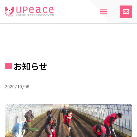
内
容
を
ス
ホーム
Upeaceとは
活動紹介
参加案内
寄付のお願い
お知らせ
キ
ッ
プ
お知らせ
2020/10/06