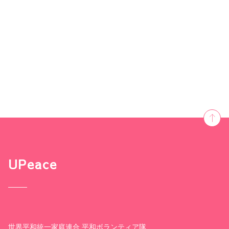
UPeace
世界平和統一家庭連合 平和ボランティア隊