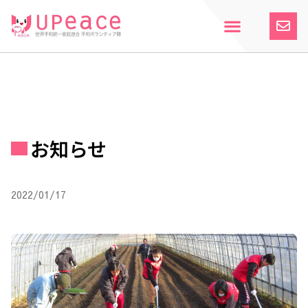
内
容
を
ス
ホーム
Upeaceとは
活動紹介
参加案内
寄付のお願い
お知らせ
キ
ッ
プ
お知らせ
2022/01/17