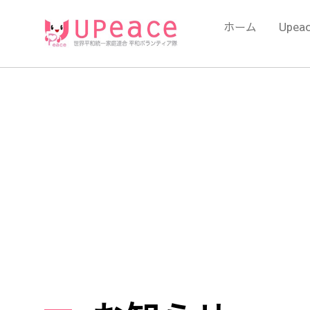
内
容
ホーム
Upea
を
ス
キ
ッ
プ