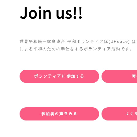
Join us!!
世界平和統一家庭連合 平和ボランティア隊(UPeace)
による平和のための奉仕をするボランティア活動です。
ボランティアに参加する
寄
参加者の声をみる
よく