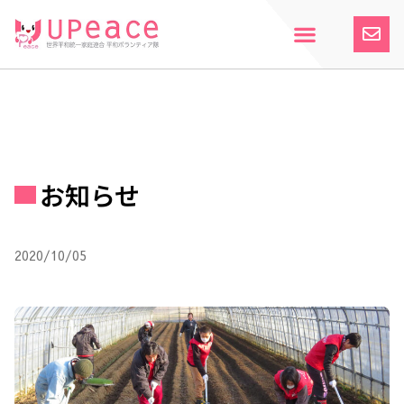
内
容
を
ス
ホーム
Upeaceとは
活動紹介
参加案内
寄付のお願い
お知らせ
キ
ッ
プ
お知らせ
2020/10/05