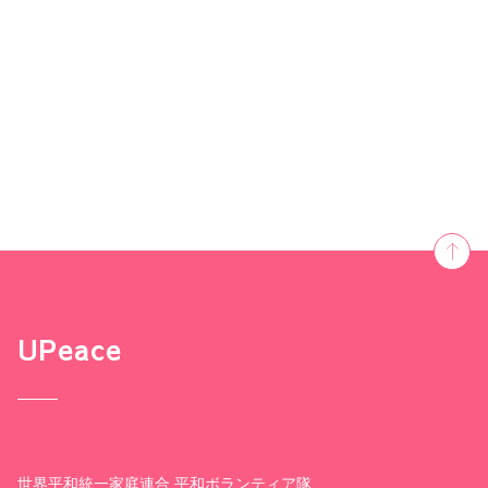
UPeace
世界平和統一家庭連合 平和ボランティア隊