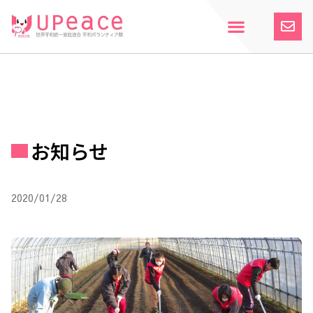
内
容
を
ス
ホーム
Upeaceとは
活動紹介
参加案内
寄付のお願い
お知らせ
キ
ッ
プ
お知らせ
2020/01/28