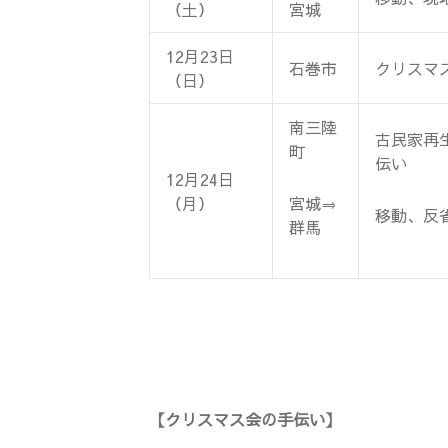
（土）
宮城
12月23日
石巻市
クリスマ
（日）
南三陸
古民家再
町
伝い
12月24日
（月）
宮城⇒
移動、反
群馬
【クリスマス会の手伝い】