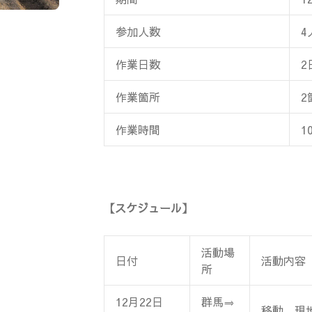
参加人数
4
作業日数
2
作業箇所
2
作業時間
1
【スケジュール】
活動場
日付
活動内容
所
12月22日
群馬⇒
移動、現