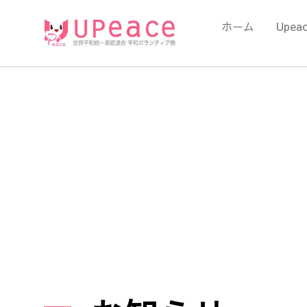
内
容
ホーム
Upea
を
ス
キ
ッ
プ