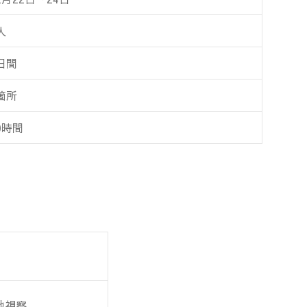
人
日間
箇所
0時間
地視察