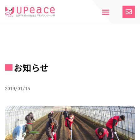
内
容
を
ス
ホーム
Upeaceとは
活動紹介
参加案内
寄付のお願い
お知らせ
キ
ッ
プ
お知らせ
2019/01/15