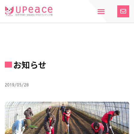
内
容
を
ス
ホーム
Upeaceとは
活動紹介
参加案内
寄付のお願い
お知らせ
キ
ッ
プ
お知らせ
2019/05/28