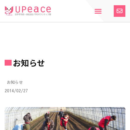
内
容
を
ス
ホーム
Upeaceとは
活動紹介
参加案内
寄付のお願い
お知らせ
キ
ッ
プ
お知らせ
お知らせ
2014/02/27