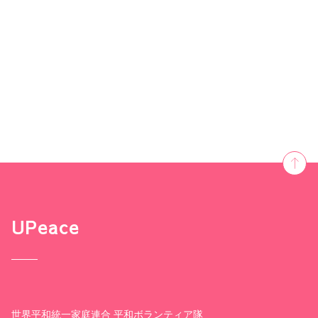
UPeace
世界平和統一家庭連合 平和ボランティア隊