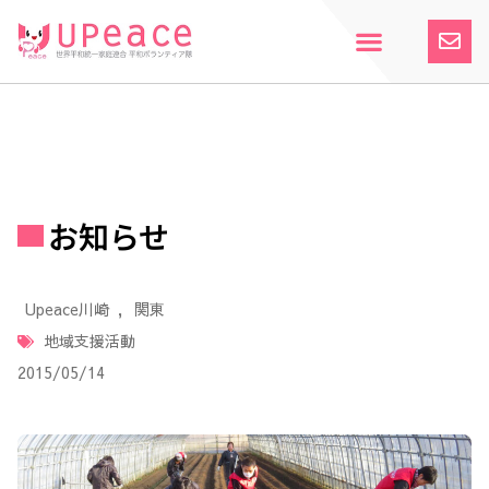
内
容
を
ス
ホーム
Upeaceとは
活動紹介
参加案内
寄付のお願い
お知らせ
キ
ッ
プ
お知らせ
Upeace川崎
,
関東
地域支援活動
2015/05/14