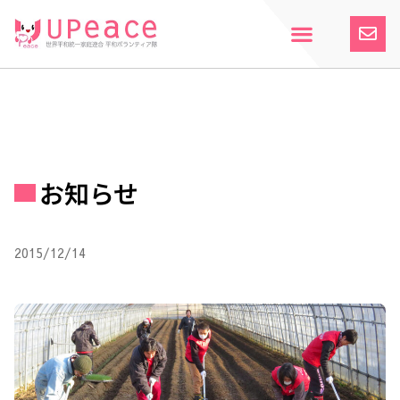
内
容
を
ス
ホーム
Upeaceとは
活動紹介
参加案内
寄付のお願い
お知らせ
キ
ッ
プ
お知らせ
2015/12/14