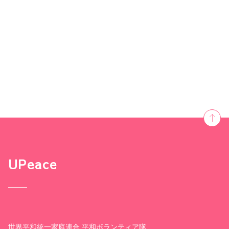
UPeace
世界平和統一家庭連合 平和ボランティア隊