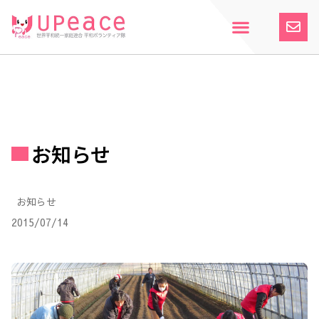
内
容
を
ス
ホーム
Upeaceとは
活動紹介
参加案内
寄付のお願い
お知らせ
キ
ッ
プ
お知らせ
お知らせ
2015/07/14