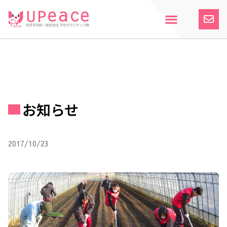
内
容
を
ス
ホーム
Upeaceとは
活動紹介
参加案内
寄付のお願い
お知らせ
キ
ッ
プ
お知らせ
2017/10/23