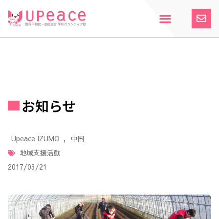
内
容
を
ス
ホーム
Upeaceとは
活動紹介
参加案内
寄付のお願い
お知らせ
キ
ッ
プ
お知らせ
Upeace IZUMO
,
中国
地域支援活動
2017/03/21