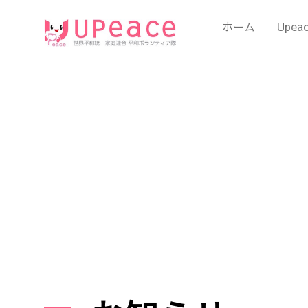
内
容
ホーム
Upea
を
ス
キ
ッ
プ