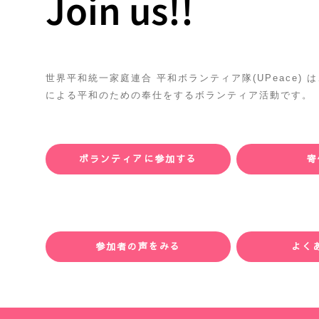
Join us!!
世界平和統一家庭連合 平和ボランティア隊(UPeace)
による平和のための奉仕をするボランティア活動です。
ボランティアに参加する
寄
参加者の声をみる
よく