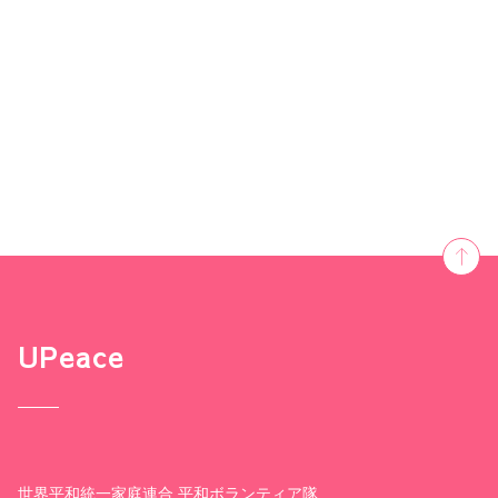
UPeace
世界平和統一家庭連合 平和ボランティア隊