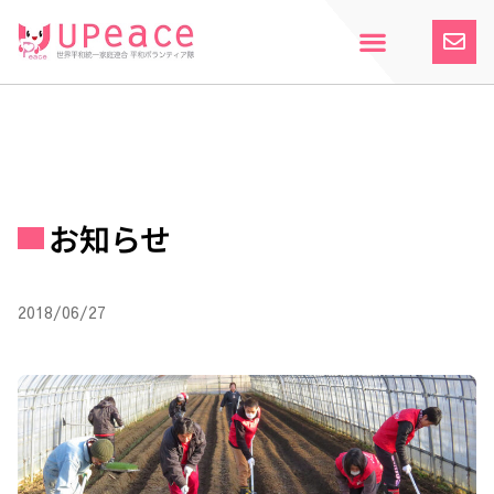
内
容
を
ス
ホーム
Upeaceとは
活動紹介
参加案内
寄付のお願い
お知らせ
キ
ッ
プ
お知らせ
2018/06/27