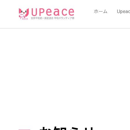
内
容
ホーム
Upea
を
ス
キ
ッ
プ