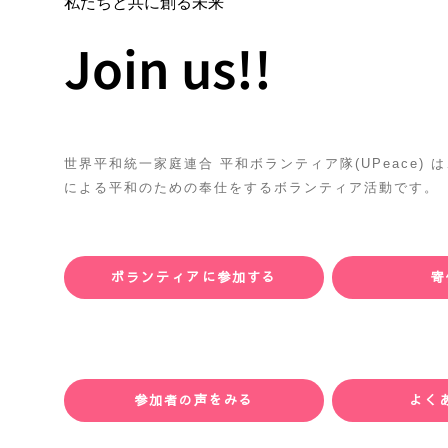
私たちと共に創る未来
Join us!!
世界平和統一家庭連合 平和ボランティア隊(UPeace)
による平和のための奉仕をするボランティア活動です。
ボランティアに参加する
寄
参加者の声をみる
よく