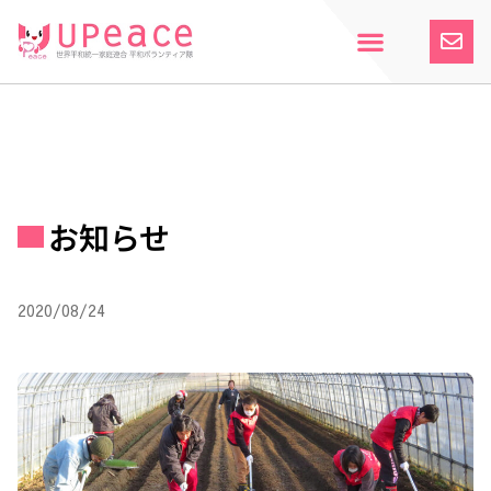
内
容
を
ス
ホーム
Upeaceとは
活動紹介
参加案内
寄付のお願い
お知らせ
キ
ッ
プ
お知らせ
2020/08/24