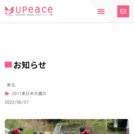
内
容
を
ス
ホーム
Upeaceとは
活動紹介
参加案内
寄付のお願い
お知らせ
キ
ッ
プ
お知らせ
東北
2011東日本大震災
2022/06/07