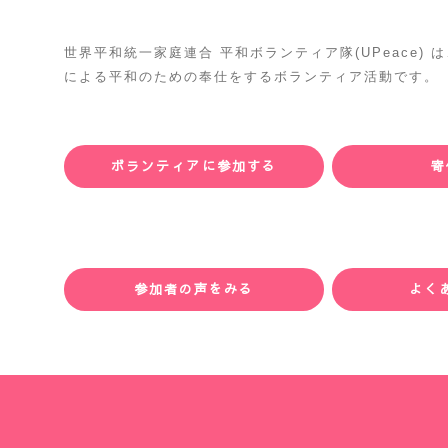
世界平和統一家庭連合 平和ボランティア隊(UPeace)
による平和のための奉仕をするボランティア活動です。
ボランティアに参加する
寄
参加者の声をみる
よく