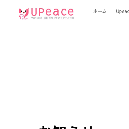
内
容
ホーム
Upea
を
ス
キ
ッ
プ