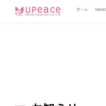
内
容
ホーム
Upea
を
ス
キ
ッ
プ