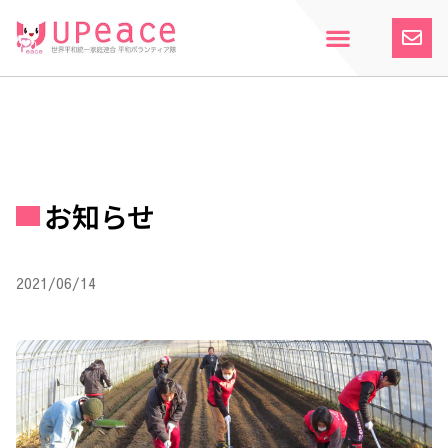
内
容
を
ス
ホーム
Upeaceとは
活動紹介
参加案内
寄付のお願い
お知らせ
キ
ッ
プ
お知らせ
2021/06/14