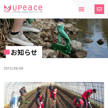
内
容
を
ス
ホーム
Upeaceとは
活動紹介
参加案内
寄付のお願い
お知らせ
キ
ッ
プ
お知らせ
2015/09/09