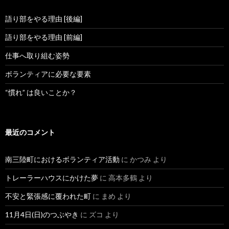
語り部をやる理由 [後編]
語り部をやる理由 [前編]
仕事へ取り組む姿勢
ボランティアに必要な要素
“慣れ” は良いことか？
最近のコメント
南三陸町におけるボランティア活動
に
かつみ
より
トレーラーハウスにかけた夢
に
高本多鶴
より
不安と緊張感に覆われた町
に
まめ
より
11月4日(日)のつぶやき
に
ズコ
より