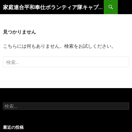
検
家庭連合平和奉仕ボランティア隊キャプテン日記 in 復興支援
索
コ
ン
テ
ン
見つかりません
ツ
へ
こちらには何もありません。検索をお試しください。
ス
キ
検
ッ
索:
プ
検
索:
最近の投稿