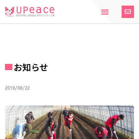
内
容
を
ス
ホーム
Upeaceとは
活動紹介
参加案内
寄付のお願い
お知らせ
キ
ッ
プ
お知らせ
2019/08/22