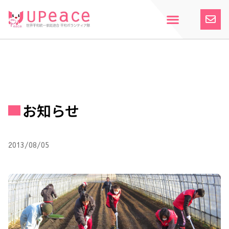
内
容
を
ス
ホーム
Upeaceとは
活動紹介
参加案内
寄付のお願い
お知らせ
キ
ッ
プ
お知らせ
2013/08/05