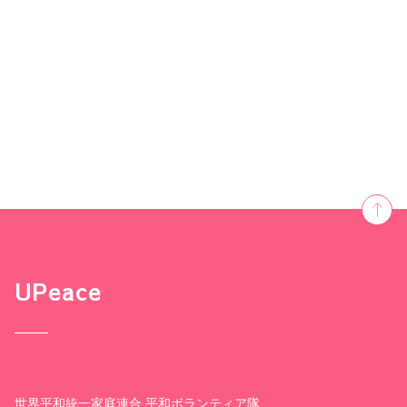
UPeace
世界平和統一家庭連合 平和ボランティア隊