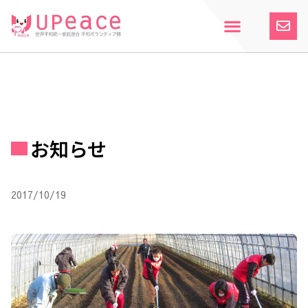
内
容
を
ス
ホーム
Upeaceとは
活動紹介
参加案内
寄付のお願い
お知らせ
キ
ッ
プ
お知らせ
2017/10/19