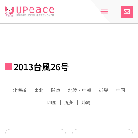
内
容
を
ス
ホーム
Upeaceとは
活動紹介
参加案内
寄付のお願い
お知らせ
キ
ッ
プ
2013台風26号
北海道
東北
関東
北陸・中部
近畿
中国
四国
九州
沖縄