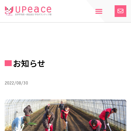
内
容
を
ス
ホーム
Upeaceとは
活動紹介
参加案内
寄付のお願い
お知らせ
キ
ッ
プ
お知らせ
2022/08/30