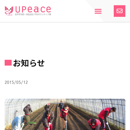
内
容
を
ス
ホーム
Upeaceとは
活動紹介
参加案内
寄付のお願い
お知らせ
キ
ッ
プ
お知らせ
2015/05/12