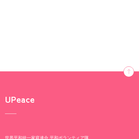
UPeace
世界平和統一家庭連合 平和ボランティア隊