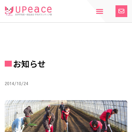
内
容
を
ス
ホーム
Upeaceとは
活動紹介
参加案内
寄付のお願い
お知らせ
キ
ッ
プ
お知らせ
2014/10/24