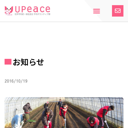
内
容
を
ス
ホーム
Upeaceとは
活動紹介
参加案内
寄付のお願い
お知らせ
キ
ッ
プ
お知らせ
2016/10/19