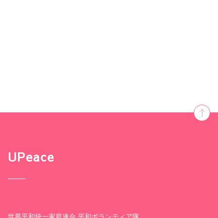
UPeace
世界平和統一家庭連合 平和ボランティア隊