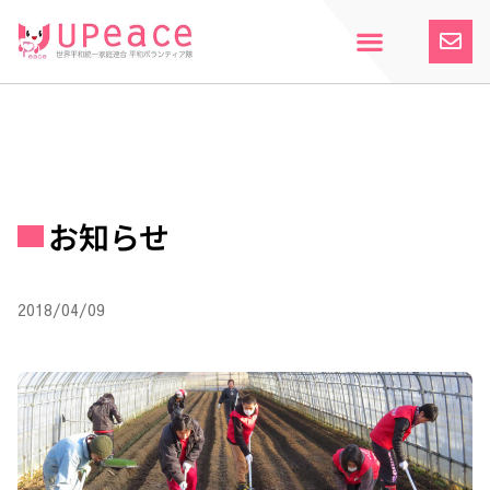
内
容
を
ス
ホーム
Upeaceとは
活動紹介
参加案内
寄付のお願い
お知らせ
キ
ッ
プ
お知らせ
2018/04/09