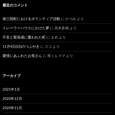
最近のコメント
南三陸町におけるボランティア活動
に
かつみ
より
トレーラーハウスにかけた夢
に
高本多鶴
より
不安と緊張感に覆われた町
に
まめ
より
11月4日(日)のつぶやき
に
ズコ
より
愛情にあふれたお母さん
に
将くんママ
より
アーカイブ
2021年1月
2020年12月
2020年11月