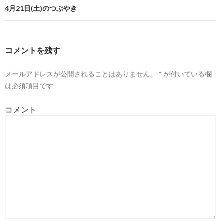
(
リ
ビ
新
ッ
4月21日(土)のつぶやき
し
ク
い
し
ゲ
ウ
て
ィ
く
ン
だ
ー
ド
さ
ウ
い
コメントを残す
で
(
シ
開
新
き
し
ま
い
メールアドレスが公開されることはありません。
*
が付いている欄
ョ
す
ウ
)
ィ
は必須項目です
ン
ン
ド
ウ
で
コメント
開
き
ま
す
)