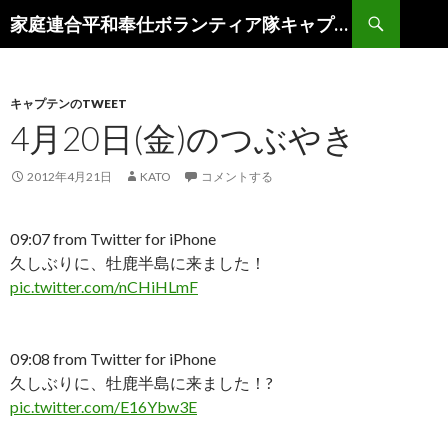
検
家庭連合平和奉仕ボランティア隊キャプテン日記 in 復興支援
索
コ
ン
テ
ン
キャプテンのTWEET
ツ
4月20日(金)のつぶやき
へ
ス
2012年4月21日
KATO
コメントする
キ
ッ
プ
09:07
from Twitter for iPhone
久しぶりに、牡鹿半島に来ました！
pic.twitter.com/nCHiHLmF
09:08
from Twitter for iPhone
久しぶりに、牡鹿半島に来ました！?
pic.twitter.com/E16Ybw3E