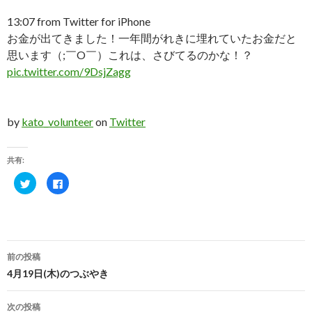
13:07
from Twitter for iPhone
お金が出てきました！一年間がれきに埋れていたお金だと
思います（;￣O￣）これは、さびてるのかな！？
pic.twitter.com/9DsjZagg
by
kato_volunteer
on
Twitter
共有:
ク
F
リ
a
ッ
c
ク
e
し
b
て
o
T
o
w
k
投
i
で
t
共
前の投稿
t
有
稿
e
す
4月19日(木)のつぶやき
r
る
で
に
ナ
共
は
有
ク
次の投稿