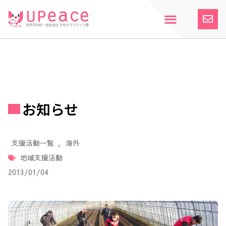
内
容
を
ス
ホーム
Upeaceとは
活動紹介
参加案内
寄付のお願い
お知らせ
キ
ッ
プ
お知らせ
支援活動一覧
,
海外
地域支援活動
2013/01/04