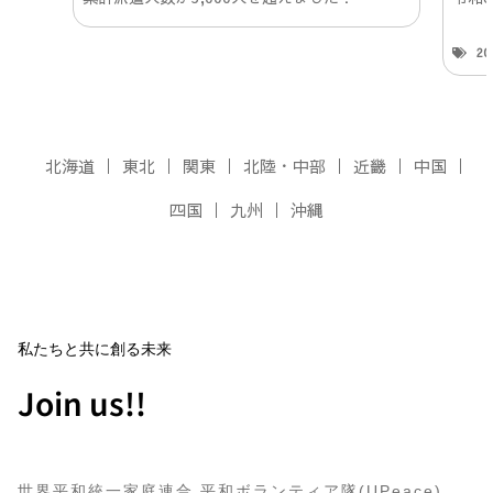
2
北海道
東北
関東
北陸・中部
近畿
中国
四国
九州
沖縄
私たちと共に創る未来
Join us!!
世界平和統一家庭連合 平和ボランティア隊(UPeace)