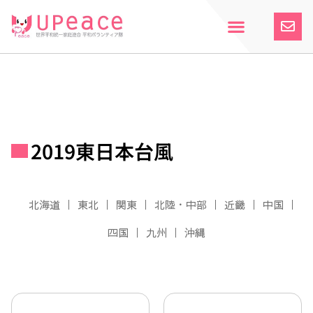
内
容
を
ス
ホーム
Upeaceとは
活動紹介
参加案内
寄付のお願い
お知らせ
キ
ッ
プ
2019東日本台風
北海道
東北
関東
北陸・中部
近畿
中国
四国
九州
沖縄