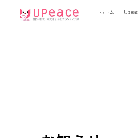
内
容
ホーム
Upea
を
ス
キ
ッ
プ