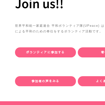
Join us!!
世界平和統一家庭連合 平和ボランティア隊(UPeace)
による平和のための奉仕をするボランティア活動です。
ボランティアに参加する
寄
参加者の声をみる
よく