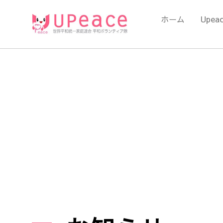
内
容
ホーム
Upea
を
ス
キ
ッ
プ