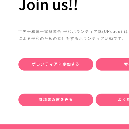
Join us!!
世界平和統一家庭連合 平和ボランティア隊(UPeace)
による平和のための奉仕をするボランティア活動です。
ボランティアに参加する
寄
参加者の声をみる
よく