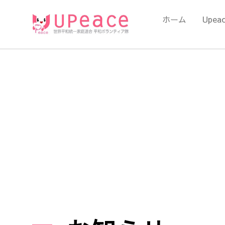
内
容
ホーム
Upea
を
ス
キ
ッ
プ