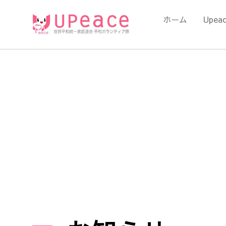
内
容
ホーム
Upea
を
ス
キ
ッ
プ