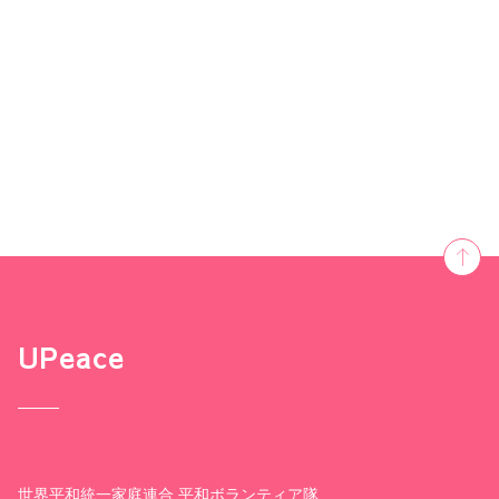
UPeace
世界平和統一家庭連合 平和ボランティア隊