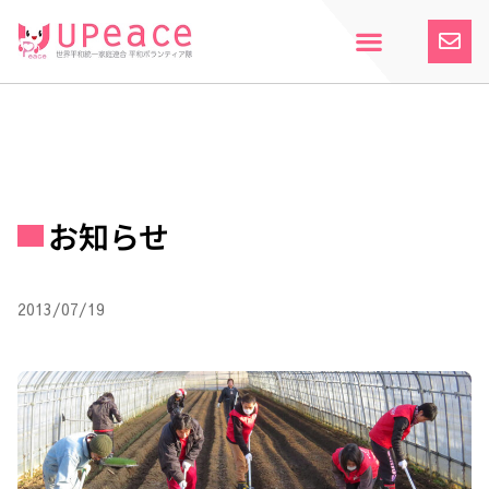
内
容
を
ス
ホーム
Upeaceとは
活動紹介
参加案内
寄付のお願い
お知らせ
キ
ッ
プ
お知らせ
2013/07/19